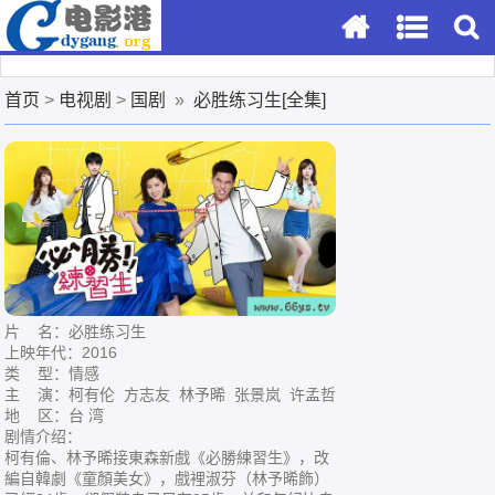
首页
>
电视剧
>
国剧
»
必胜练习生[全集]
片 名：必胜练习生
上映年代：2016
类 型：情感
主 演：柯有伦 方志友 林予晞 张景岚 许孟哲
地 区：台 湾
剧情介绍：
柯有倫、林予晞接東森新戲《必勝練習生》，改
編自韓劇《童顏美女》，戲裡淑芬（林予晞飾）