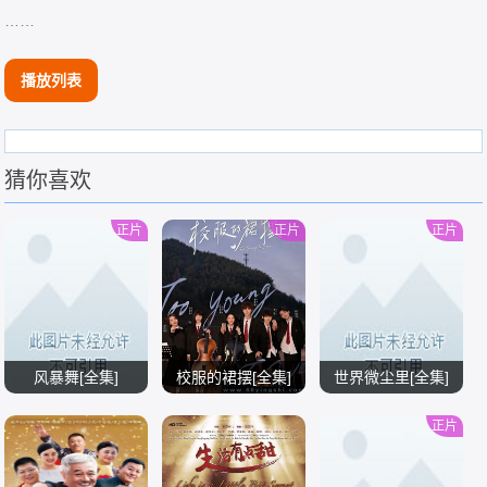
……
播放列表
猜你喜欢
正片
正片
正片
风暴舞[全集]
校服的裙摆[全集]
世界微尘里[全集]
正片
/
/
/