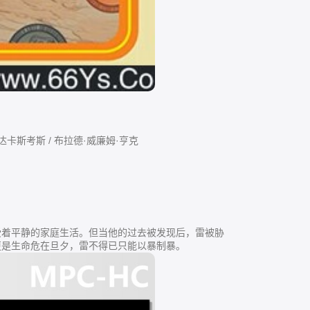
克·达卡斯考斯 / 布拉德·威廉姆·亨克
着平静的家庭生活。但当他的过去被发现后，雷被胁
更是生命危在旦夕，雷不得已只能以暴制暴。