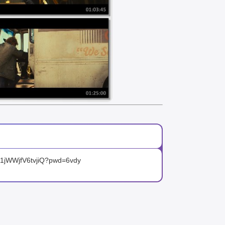
71jWWjfV6tvjiQ?pwd=6vdy