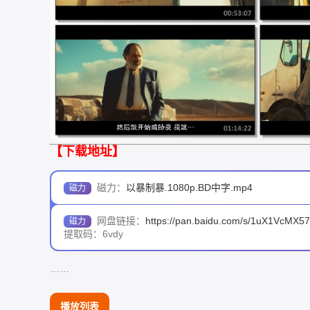
【下载地址】
磁力：
以暴制暴.1080p.BD中字.mp4
网盘链接：
https://pan.baidu.com/s/1uX1VcMX5
提取码：6vdy
……
播放列表