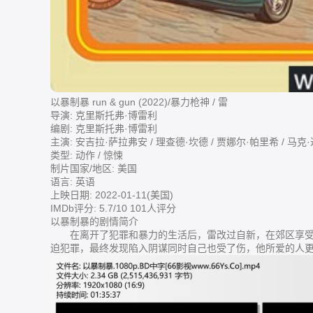
以暴制暴 run & gun (2022)/暴力枪神 / 雷
导演: 克里斯托弗·博雷利
编剧: 克里斯托弗·博雷利
主演: 安吉拉·萨拉弗安 / 理查德·坎德 / 贾娜尔·帕里希 / 马
类型: 动作 / 惊悚
制片国家/地区: 美国
语言: 英语
上映日期: 2022-01-11(美国)
IMDb评分: 5.7/10 101人评分
以暴制暴的剧情简介
在离开了犯罪和暴力的生活后，雷改过自新，在郊区享受
迫犯罪，最终发现陷入阴谋同时自己也受了伤，他所爱的人