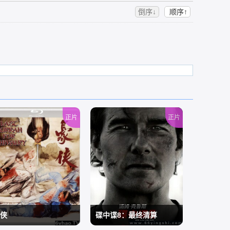
倒序↓
顺序↑
正片
正片
侠
碟中谍8：最终清算