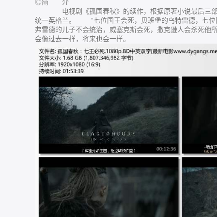
◎简 介
电视剧《孤国春秋》的续作，根据原著小说最后三部改
统一英格兰。 “七位国王会死，贝班堡的乌特雷德，七位
弗雷德的儿子不会统治，威塞克斯会死，撒克逊人会杀死他
会像过去一样，将来也会一样。