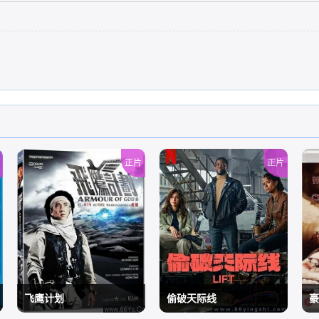
正片
正片
飞鹰计划
偷破天际线
豪