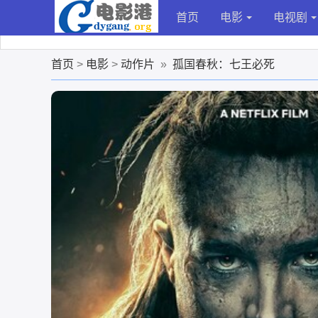
首页
电影
电视剧
首页
>
电影
>
动作片
»
孤国春秋：七王必死