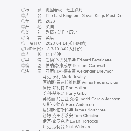
◎标 题 孤国春秋：七王必死
◎片 名 The Last Kingdom: Seven Kings Must Die
◎年 代 2023
◎产 地 英国
◎类 别 剧情 / 动作 / 历史
◎语 言 英语
◎上映日期 2023-04-14(英国网络)
◎IMDb评分 8.3/10 (402人评价)
◎片 长 111分钟
◎导 演 爱德华·巴瑟杰特 Edward Bazalgette
◎编 剧 伯纳德·康威尔 Bernard Cornwell
◎演 员 亚历山大·德雷蒙 Alexander Dreymon
马克·罗利 Mark Rowley
阿纳斯·费达拉维修斯 Arnas Fedaravičius
鲁德·哈利特 Rod Hallett
哈利·基尔比 Harry Gilby
英格丽·加西亚·荣松 Ingrid García Jonsson
罗斯·安德森 Ross Anderson
詹姆斯·诺斯科特 James Northcote
汤姆·克里斯蒂安 Tom Christian
伊万·霍罗克斯 Ewan Horrocks
尼克·威特曼 Nick Wittman