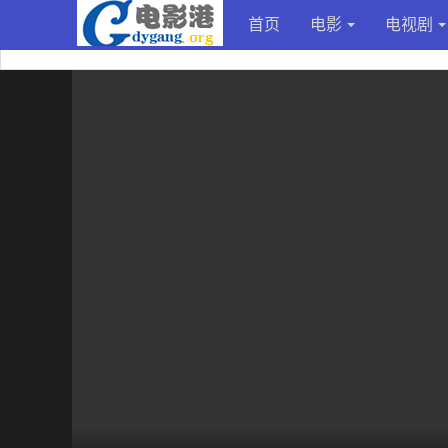
首页
电影
电视剧