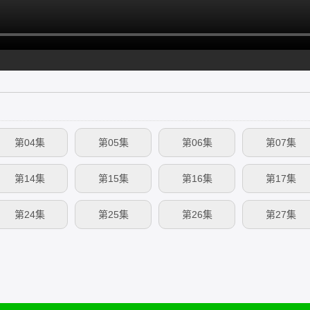
第04集
第05集
第06集
第07集
第14集
第15集
第16集
第17集
第24集
第25集
第26集
第27集