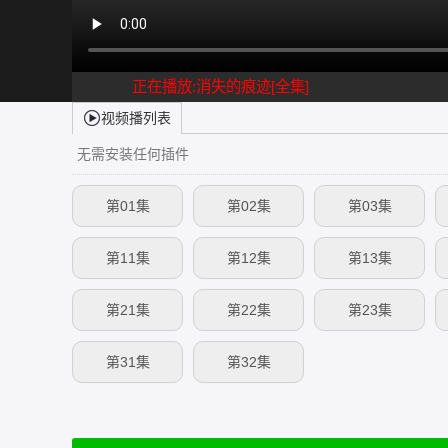
正在播放:消失的痕迹[全集]
视频播列表
无需安装任何插件
第01集
第02集
第03集
第11集
第12集
第13集
第21集
第22集
第23集
第31集
第32集