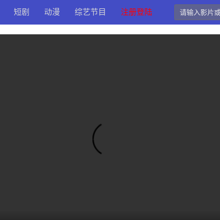
短剧
动漫
综艺节目
注册登陆