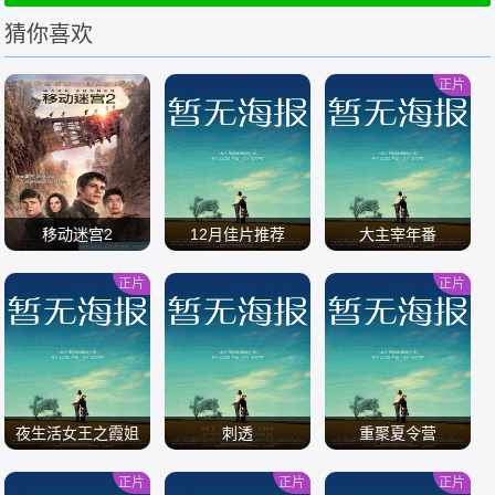
猜你喜欢
正片
移动迷宫2
12月佳片推荐
大主宰年番
正片
正片
/
/
/
夜生活女王之霞姐
刺透
重聚夏令营
传奇
正片
正片
正片