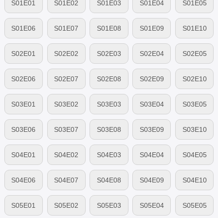
S01E01
S01E02
S01E03
S01E04
S01E05
S01E06
S01E07
S01E08
S01E09
S01E10
S02E01
S02E02
S02E03
S02E04
S02E05
S02E06
S02E07
S02E08
S02E09
S02E10
S03E01
S03E02
S03E03
S03E04
S03E05
S03E06
S03E07
S03E08
S03E09
S03E10
S04E01
S04E02
S04E03
S04E04
S04E05
S04E06
S04E07
S04E08
S04E09
S04E10
S05E01
S05E02
S05E03
S05E04
S05E05