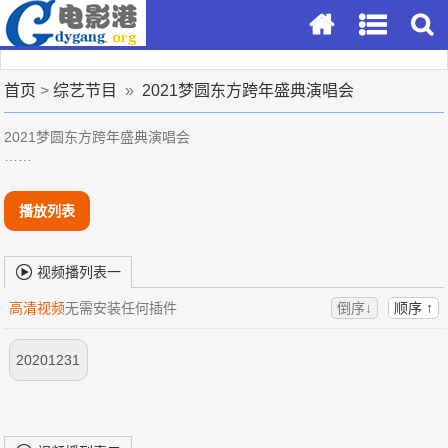
首页
>
综艺节目
»
2021梦圆东方跨年盛典演唱会
2021梦圆东方跨年盛典演唱会
……
播放列表
视频播列表一
高清视频
无需安装任何插件
倒序↓
顺序 ↑
20201231